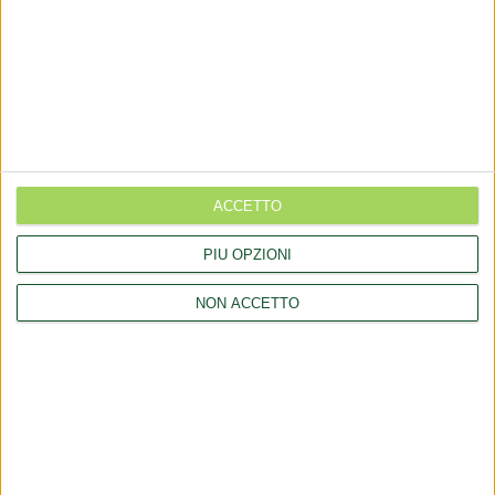
COMMUNICATES
Aggiornamento catalogo Novel food per Olea europea L.
Aggiornamento catalogo Novel food per Lucuma bifera Molina
Rettifica 2026/90354 del regolamento (UE) 2026/909 (prodotti
cosmetici)
ACCETTO
Esposto all'AGCM di integratori "Anticaduta capelli"
PIÙ OPZIONI
Aggiornamento catalogo Novel food per Avena sativa L.
NON ACCETTO
Ritiro integratori per presenza elevata di piombo
LINK
Company