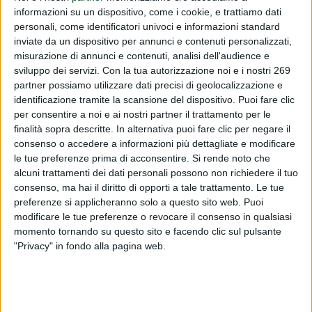
informazioni su un dispositivo, come i cookie, e trattiamo dati
aromatizzanti)
personali, come identificatori univoci e informazioni standard
inviate da un dispositivo per annunci e contenuti personalizzati,
PUBLISHED BY
DIALFARM
|
6 MONTHS AGO
|
COMUNICATI
misurazione di annunci e contenuti, analisi dell'audience e
Vi informiamo che sulla Gazzetta ufficiale dell'Unione
sviluppo dei servizi.
Con la tua autorizzazione noi e i nostri 269
europea serie L del 27/01/26 è stato pubblicato il
partner possiamo utilizzare dati precisi di geolocalizzazione e
identificazione tramite la scansione del dispositivo. Puoi fare clic
regolamento (UE) 2026/172 del 26/01/26 relativo
per consentire a noi e ai nostri partner il trattamento per le
all'inclusione dell’etil estere dell’acido 3-[3-(2-iso...
finalità sopra descritte. In alternativa puoi fare clic per negare il
consenso o accedere a informazioni più dettagliate e modificare
To read this communicate you must be registered.
le tue preferenze prima di acconsentire.
Si rende noto che
If you are registered,
login
.
alcuni trattamenti dei dati personali possono non richiedere il tuo
To register,
contact the company
.
consenso, ma hai il diritto di opporti a tale trattamento. Le tue
preferenze si applicheranno solo a questo sito web. Puoi
modificare le tue preferenze o revocare il consenso in qualsiasi
momento tornando su questo sito e facendo clic sul pulsante
"Privacy" in fondo alla pagina web.
ABOUT DIALFARM