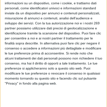
informazioni su un dispositivo, come i cookie, e trattiamo dati
PUBLISHED BY
DIALFARM
|
1 YEAR AGO
|
COMUNICATI
personali, come identificatori univoci e informazioni standard
inviate da un dispositivo per annunci e contenuti personalizzati,
Vi informiamo che sulla Gazzetta ufficiale dell'Unione
misurazione di annunci e contenuti, analisi dell'audience e
europea serie L del 12/06/2025 è stato pubblicato il
sviluppo dei servizi.
Con la tua autorizzazione noi e i nostri 269
regolamento (UE) 2025/1150 dell'11/6/2025 relativo
partner possiamo utilizzare dati precisi di geolocalizzazione e
identificazione tramite la scansione del dispositivo. Puoi fare clic
all'uso dell’ascorbato di sodio (E 301) nelle preparazio...
per consentire a noi e ai nostri partner il trattamento per le
To read this communicate you must be registered.
finalità sopra descritte. In alternativa puoi fare clic per negare il
consenso o accedere a informazioni più dettagliate e modificare
If you are registered,
login
.
le tue preferenze prima di acconsentire.
Si rende noto che
To register,
contact the company
.
alcuni trattamenti dei dati personali possono non richiedere il tuo
consenso, ma hai il diritto di opporti a tale trattamento. Le tue
preferenze si applicheranno solo a questo sito web. Puoi
modificare le tue preferenze o revocare il consenso in qualsiasi
momento tornando su questo sito e facendo clic sul pulsante
"Privacy" in fondo alla pagina web.
ABOUT DIALFARM