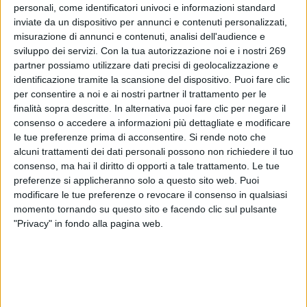
stati pubblicati i Registri aggiornati
personali, come identificatori univoci e informazioni standard
al 01/05/2025 Registro Integratori Alimentari, Registro
inviate da un dispositivo per annunci e contenuti personalizzati,
misurazione di annunci e contenuti, analisi dell'audience e
alimenti a fini medici speciali, Alimenti senza glutine e
sviluppo dei servizi.
Con la tua autorizzazione noi e i nostri 269
Formule...
partner possiamo utilizzare dati precisi di geolocalizzazione e
identificazione tramite la scansione del dispositivo. Puoi fare clic
To read this communicate you must be registered.
per consentire a noi e ai nostri partner il trattamento per le
If you are registered,
login
.
finalità sopra descritte. In alternativa puoi fare clic per negare il
To register,
contact the company
.
consenso o accedere a informazioni più dettagliate e modificare
le tue preferenze prima di acconsentire.
Si rende noto che
alcuni trattamenti dei dati personali possono non richiedere il tuo
consenso, ma hai il diritto di opporti a tale trattamento. Le tue
preferenze si applicheranno solo a questo sito web. Puoi
modificare le tue preferenze o revocare il consenso in qualsiasi
momento tornando su questo sito e facendo clic sul pulsante
"Privacy" in fondo alla pagina web.
ABOUT DIALFARM
Dialfarm
Srl, founded by Dr. Renato Minasi, since 25 years
offers a full service consultancy in the field of dietetic products,
food supplements, cosmetics and medical devices.