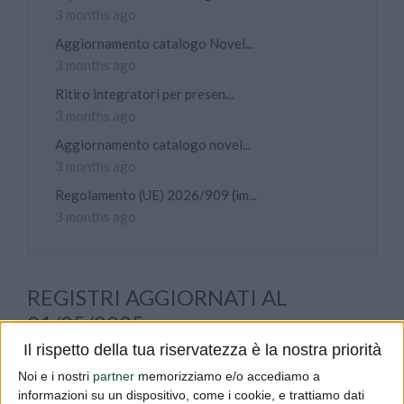
3 months ago
Aggiornamento catalogo Novel...
3 months ago
Ritiro integratori per presen...
3 months ago
Aggiornamento catalogo novel...
3 months ago
Regolamento (UE) 2026/909 (im...
3 months ago
REGISTRI AGGIORNATI AL
01/05/2025
Il rispetto della tua riservatezza è la nostra priorità
PUBLISHED BY
DIALFARM
|
1 YEAR AGO
|
COMUNICATI
Noi e i nostri
partner
memorizziamo e/o accediamo a
Vi informiamo che sul sito del Ministero della Salute sono
informazioni su un dispositivo, come i cookie, e trattiamo dati