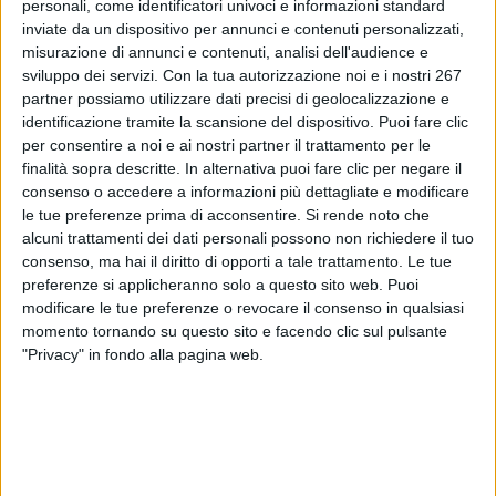
la consultazione pubblica dal 2 marzo al 4 maggio 2026
personali, come identificatori univoci e informazioni standard
inviate da un dispositivo per annunci e contenuti personalizzati,
per l'HCA e dal 2 marzo al 4 maggio 2026 per la Berberina.
misurazione di annunci e contenuti, analisi dell'audience e
To read this communicate you must be registered.
sviluppo dei servizi.
Con la tua autorizzazione noi e i nostri 267
partner possiamo utilizzare dati precisi di geolocalizzazione e
If you are registered,
login
.
identificazione tramite la scansione del dispositivo. Puoi fare clic
To register,
contact the company
.
per consentire a noi e ai nostri partner il trattamento per le
finalità sopra descritte. In alternativa puoi fare clic per negare il
consenso o accedere a informazioni più dettagliate e modificare
le tue preferenze prima di acconsentire.
Si rende noto che
alcuni trattamenti dei dati personali possono non richiedere il tuo
consenso, ma hai il diritto di opporti a tale trattamento. Le tue
preferenze si applicheranno solo a questo sito web. Puoi
ABOUT DIALFARM
modificare le tue preferenze o revocare il consenso in qualsiasi
momento tornando su questo sito e facendo clic sul pulsante
"Privacy" in fondo alla pagina web.
Dialfarm
Srl, founded by Dr. Renato Minasi, since 25 years
offers a full service consultancy in the field of dietetic products,
food supplements, cosmetics and medical devices.