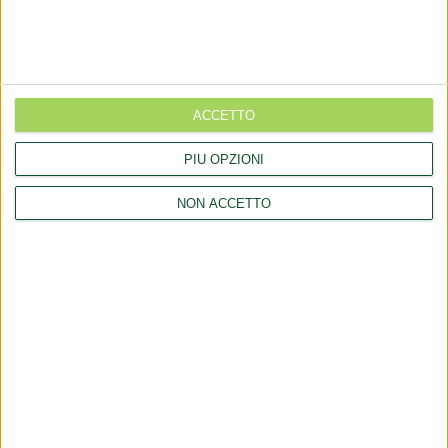
Esposto all'AGCM di integratori "Anticaduta capelli"
Aggiornamento catalogo Novel food per Avena sativa L.
Ritiro integratori per presenza elevata di piombo
Aggiornamento catalogo novel food per la Lippia origanoides
ACCETTO
Kunth
PIÙ OPZIONI
Regolamento (UE) 2026/909 (impiego di alcune sostanze nei
prodotti cosmetici)
NON ACCETTO
LINK
Company
Collaborations
Consulting
Communicates