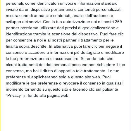
sicurezza relativo ad un integratore alimentare a base di
personali, come identificatori univoci e informazioni standard
moringa in polvere a marchio Rosabella. Il
inviate da un dispositivo per annunci e contenuti personalizzati,
misurazione di annunci e contenuti, analisi dell'audience e
prodotto sarebbe collegato a un focolaio di
sviluppo dei servizi.
Con la tua autorizzazione noi e i nostri 269
infezioni Salmonella r...
partner possiamo utilizzare dati precisi di geolocalizzazione e
identificazione tramite la scansione del dispositivo. Puoi fare clic
To read this communicate you must be registered.
per consentire a noi e ai nostri partner il trattamento per le
If you are registered,
login
.
finalità sopra descritte. In alternativa puoi fare clic per negare il
To register,
contact the company
.
consenso o accedere a informazioni più dettagliate e modificare
le tue preferenze prima di acconsentire.
Si rende noto che
alcuni trattamenti dei dati personali possono non richiedere il tuo
consenso, ma hai il diritto di opporti a tale trattamento. Le tue
preferenze si applicheranno solo a questo sito web. Puoi
modificare le tue preferenze o revocare il consenso in qualsiasi
momento tornando su questo sito e facendo clic sul pulsante
"Privacy" in fondo alla pagina web.
ABOUT DIALFARM
Dialfarm
Srl, founded by Dr. Renato Minasi, since 25 years
offers a full service consultancy in the field of dietetic products,
food supplements, cosmetics and medical devices.