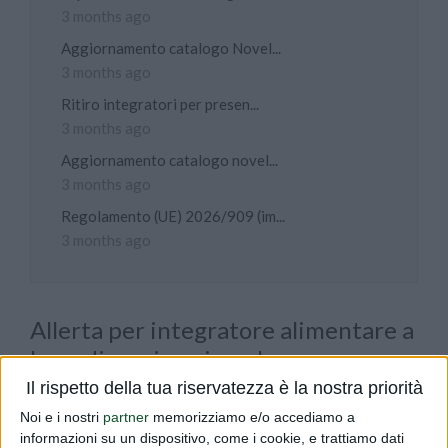
3 months ago
Aggiornamento catalogo Novel...
3 months ago
Ritiro integratori per presen...
3 months ago
Aggiornamento catalogo novel...
3 months ago
Regolamento (UE) 2026/909 (im...
3 months ago
Allerta per integratore alimentare a
base di moringa in polvere
Il rispetto della tua riservatezza è la nostra priorità
PUBLISHED BY
DIALFARM
|
5 MONTHS AGO
|
COMUNICATI
Noi e i nostri
partner
memorizziamo e/o accediamo a
Il Ministero della Salute ha pubblicato un avviso di
informazioni su un dispositivo, come i cookie, e trattiamo dati