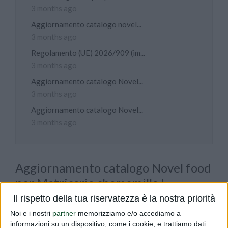
3 months ago
Aggiornamento catalogo novel...
3 months ago
Regolamento (UE) 2026/909 (im...
3 months ago
Aggiornamento catalogo Novel...
3 months ago
Aggiornamento catalogo Novel...
3 months ago
Aggiornamento catalogo Novel food
per Matricaria chamomilla L.
Il rispetto della tua riservatezza è la nostra priorità
PUBLISHED BY
DIALFARM
|
4 MONTHS AGO
|
COMUNICATI
Noi e i nostri
partner
memorizziamo e/o accediamo a
Vi informiamo che in data 09/03/26 è stato aggiornato il
informazioni su un dispositivo, come i cookie, e trattiamo dati