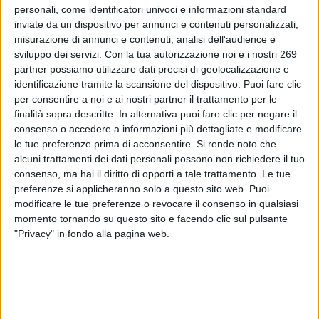
catalogo Novel food per le parti aeree (inclusi i fiori) della
personali, come identificatori univoci e informazioni standard
Matricaria chamomilla L. che vengono considerati NOT
inviate da un dispositivo per annunci e contenuti personalizzati,
misurazione di annunci e contenuti, analisi dell'audience e
NOVEL IN FOOD.
sviluppo dei servizi.
Con la tua autorizzazione noi e i nostri 269
To read this communicate you must be registered.
partner possiamo utilizzare dati precisi di geolocalizzazione e
If you are registered,
login
.
identificazione tramite la scansione del dispositivo. Puoi fare clic
per consentire a noi e ai nostri partner il trattamento per le
To register,
contact the company
.
finalità sopra descritte. In alternativa puoi fare clic per negare il
consenso o accedere a informazioni più dettagliate e modificare
le tue preferenze prima di acconsentire.
Si rende noto che
alcuni trattamenti dei dati personali possono non richiedere il tuo
consenso, ma hai il diritto di opporti a tale trattamento. Le tue
preferenze si applicheranno solo a questo sito web. Puoi
modificare le tue preferenze o revocare il consenso in qualsiasi
ABOUT DIALFARM
momento tornando su questo sito e facendo clic sul pulsante
"Privacy" in fondo alla pagina web.
Dialfarm
Srl, founded by Dr. Renato Minasi, since 25 years
offers a full service consultancy in the field of dietetic products,
food supplements, cosmetics and medical devices.