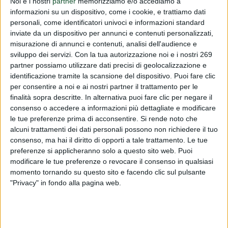
Noi e i nostri
partner
memorizziamo e/o accediamo a
informazioni su un dispositivo, come i cookie, e trattiamo dati
PUBBLICATO DA
DIALFARM
|
6 MESI FA
|
COMUNICATI
personali, come identificatori univoci e informazioni standard
Vi informiamo che sulla Gazzetta ufficiale dell'Unione
inviate da un dispositivo per annunci e contenuti personalizzati,
misurazione di annunci e contenuti, analisi dell'audience e
europea serie L del 03/02/2026 è stato pubblicato il
sviluppo dei servizi.
Con la tua autorizzazione noi e i nostri 269
Regolamento (UE) 2026/245 del 02/02/2026 relativo alle
partner possiamo utilizzare dati precisi di geolocalizzazione e
autorizzazione o alle condizioni d'uso di diverse sostanze.
identificazione tramite la scansione del dispositivo. Puoi fare clic
per consentire a noi e ai nostri partner il trattamento per le
Per leggere interamente questo comunicato devi essere
finalità sopra descritte. In alternativa puoi fare clic per negare il
registrato.
consenso o accedere a informazioni più dettagliate e modificare
Se sei registrato,
accedi
.
le tue preferenze prima di acconsentire.
Si rende noto che
alcuni trattamenti dei dati personali possono non richiedere il tuo
Per registrarsi,
contattare la Dialfarm Srl
.
consenso, ma hai il diritto di opporti a tale trattamento. Le tue
preferenze si applicheranno solo a questo sito web. Puoi
modificare le tue preferenze o revocare il consenso in qualsiasi
momento tornando su questo sito e facendo clic sul pulsante
"Privacy" in fondo alla pagina web.
DIALFARM