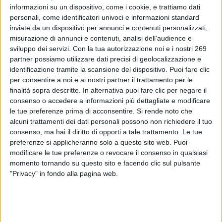
Vi informiamo che sulla Gazzetta ufficiale dell'Unione
informazioni su un dispositivo, come i cookie, e trattiamo dati
europea serie L del 03/02/2026 è stato pubblicato il
personali, come identificatori univoci e informazioni standard
inviate da un dispositivo per annunci e contenuti personalizzati,
regolamento (UE) 2026/1250 del 02/02/2026 che
misurazione di annunci e contenuti, analisi dell'audience e
rettifica il Reg.to 2024/3190 della Commissione relativo
sviluppo dei servizi.
Con la tua autorizzazione noi e i nostri 269
all'utilizzo del bisfeno...
partner possiamo utilizzare dati precisi di geolocalizzazione e
identificazione tramite la scansione del dispositivo. Puoi fare clic
Per leggere interamente questo comunicato devi essere
per consentire a noi e ai nostri partner il trattamento per le
registrato.
finalità sopra descritte. In alternativa puoi fare clic per negare il
Se sei registrato,
accedi
.
consenso o accedere a informazioni più dettagliate e modificare
le tue preferenze prima di acconsentire.
Per registrarsi,
contattare la Dialfarm Srl
Si rende noto che
.
alcuni trattamenti dei dati personali possono non richiedere il tuo
consenso, ma hai il diritto di opporti a tale trattamento. Le tue
preferenze si applicheranno solo a questo sito web. Puoi
modificare le tue preferenze o revocare il consenso in qualsiasi
momento tornando su questo sito e facendo clic sul pulsante
"Privacy" in fondo alla pagina web.
DIALFARM
Dialfarm
Srl, fondata dal Dott. Renato Minasi, da oltre 25 anni