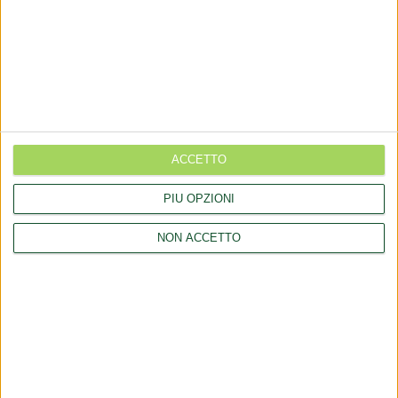
COMUNICATI
Aggiornamento catalogo Novel food per Olea europea L.
Aggiornamento catalogo Novel food per Lucuma bifera Molina
Rettifica 2026/90354 del regolamento (UE) 2026/909 (prodotti
cosmetici)
ACCETTO
Esposto all'AGCM di integratori "Anticaduta capelli"
PIÙ OPZIONI
Aggiornamento catalogo Novel food per Avena sativa L.
NON ACCETTO
Ritiro integratori per presenza elevata di piombo
LINK
Chi siamo