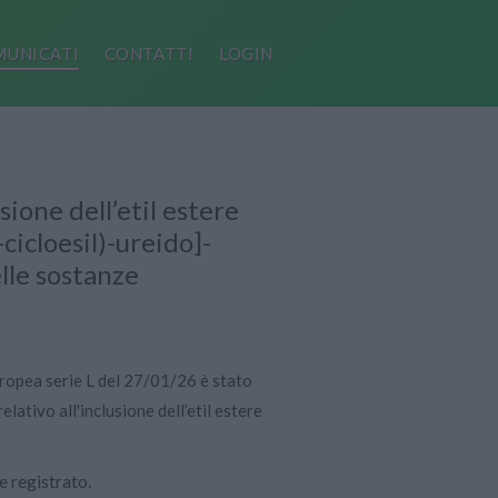
UNICATI
CONTATTI
LOGIN
one dell’etil estere
cicloesil)-ureido]-
elle sostanze
uropea serie L del 27/01/26 è stato
ativo all'inclusione dell’etil estere
 registrato.