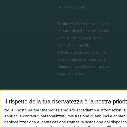
DIALFARM
Dialfarm
Srl, fondata dal Dott.
Renato Minasi, da oltre 25 anni
offre servizi di consulenza
completi nell’ambito
dell’assistenza regolatoria per
prodotti dietetici, integratori
alimentari, prodotti cosmetici e
dispositivi medici.
Il rispetto della tua riservatezza è la nostra priori
Noi e i nostri
partner
memorizziamo e/o accediamo a informazioni su un 
annunci e contenuti personalizzati, misurazione di annunci e contenuti
geolocalizzazione e identificazione tramite la scansione del dispositivo.