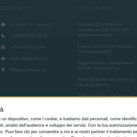
CONTATTI
COMUNICATI
via Goito 20, Aprilia (LT)
Rettifica 2026/90354 del
regolamento (UE) 2026/909
(prodotti cosmetici)
+(39) 06 92012078
Esposto all'AGCM di integratori
+(39)06 92012006
"Anticaduta capelli"
dialfarm@dialfarm.it
Aggiornamento catalogo Novel
food per Avena sativa L.
Mappa e indicazioni
Ritiro integratori per presenza
elevata di piombo
Aggiornamento catalogo novel
food per la Lippia origanoides
Kunth
tà
Regolamento (UE) 2026/909
dispositivo, come i cookie, e trattiamo dati personali, come identifica
(impiego di alcune sostanze nei
, analisi dell'audience e sviluppo dei servizi.
Con la tua autorizzazione 
prodotti cosmetici)
 Puoi fare clic per consentire a noi e ai nostri partner il trattamento per 