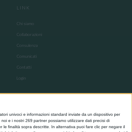
LINK
Chi siamo
Collaborazioni
Consulenza
Comunicati
Contatti
Login
tori univoci e informazioni standard inviate da un dispositivo per
noi e i nostri 269 partner possiamo utilizzare dati precisi di
le finalità sopra descritte. In alternativa puoi fare clic per negare il