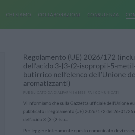
CHI SIAMO
COLLABORAZIONI
CONSULENZA
COM
Regolamento (UE) 2026/172 (inclusi
dell’acido 3-[3-(2-isopropil-5-metil-
butirrico nell’elenco dell’Unione d
aromatizzanti)
PUBBLICATO DA
DIALFARM
|
6 MESI FA
|
COMUNICATI
Vi informiamo che sulla Gazzetta ufficiale dell'Unione e
pubblicato il regolamento (UE) 2026/172 del 26/01/26 rel
dell’acido 3-[3-(2-iso...
Per leggere interamente questo comunicato devi essere