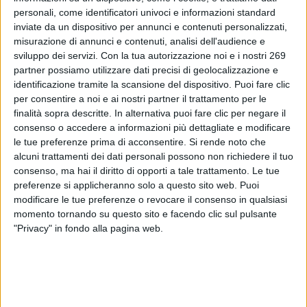
europea serie L del 29/01/2026 è stato pubblicato il
personali, come identificatori univoci e informazioni standard
regolamento (UE) 2026/196 del 28/01/2026 relativo
inviate da un dispositivo per annunci e contenuti personalizzati,
all'uso di alcuni additivi negli alimenti.
misurazione di annunci e contenuti, analisi dell'audience e
sviluppo dei servizi.
Con la tua autorizzazione noi e i nostri 269
Per leggere interamente questo comunicato devi essere
partner possiamo utilizzare dati precisi di geolocalizzazione e
registrato.
identificazione tramite la scansione del dispositivo. Puoi fare clic
Se sei registrato,
accedi
.
per consentire a noi e ai nostri partner il trattamento per le
finalità sopra descritte. In alternativa puoi fare clic per negare il
Per registrarsi,
contattare la Dialfarm Srl
.
consenso o accedere a informazioni più dettagliate e modificare
le tue preferenze prima di acconsentire.
Si rende noto che
alcuni trattamenti dei dati personali possono non richiedere il tuo
consenso, ma hai il diritto di opporti a tale trattamento. Le tue
preferenze si applicheranno solo a questo sito web. Puoi
modificare le tue preferenze o revocare il consenso in qualsiasi
momento tornando su questo sito e facendo clic sul pulsante
DIALFARM
"Privacy" in fondo alla pagina web.
Dialfarm
Srl, fondata dal Dott. Renato Minasi, da oltre 25 anni
offre servizi di consulenza completi nell’ambito dell’assistenza
regolatoria per prodotti dietetici, integratori alimentari, prodotti