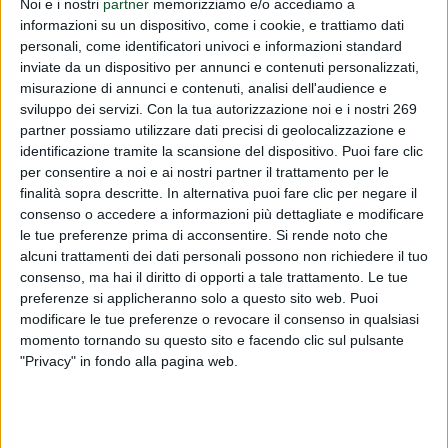
Noi e i nostri
partner
memorizziamo e/o accediamo a
informazioni su un dispositivo, come i cookie, e trattiamo dati
Vi informiamo che sulla Gazzetta ufficiale dell'Unione
personali, come identificatori univoci e informazioni standard
europea seie L del 27/01/26 è stato pubblicato il
inviate da un dispositivo per annunci e contenuti personalizzati,
misurazione di annunci e contenuti, analisi dell'audience e
regolamento (UE) 2026/175 del 26/01/26 relativo
sviluppo dei servizi.
Con la tua autorizzazione noi e i nostri 269
all''inclusione dell'esperetina diidrocalcone nell'elenco de...
partner possiamo utilizzare dati precisi di geolocalizzazione e
identificazione tramite la scansione del dispositivo. Puoi fare clic
Per leggere interamente questo comunicato devi essere
per consentire a noi e ai nostri partner il trattamento per le
registrato.
finalità sopra descritte. In alternativa puoi fare clic per negare il
Se sei registrato,
accedi
.
consenso o accedere a informazioni più dettagliate e modificare
Per registrarsi,
contattare la Dialfarm Srl
.
le tue preferenze prima di acconsentire.
Si rende noto che
alcuni trattamenti dei dati personali possono non richiedere il tuo
consenso, ma hai il diritto di opporti a tale trattamento. Le tue
preferenze si applicheranno solo a questo sito web. Puoi
modificare le tue preferenze o revocare il consenso in qualsiasi
momento tornando su questo sito e facendo clic sul pulsante
"Privacy" in fondo alla pagina web.
DIALFARM
Dialfarm
Srl, fondata dal Dott. Renato Minasi, da oltre 25 anni