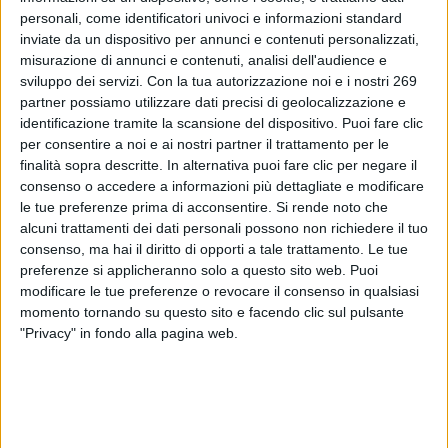
il catalogo Novel food per i frutti della Benincasa
personali, come identificatori univoci e informazioni standard
hispida Cogn. che vengono considerati NOT NOVEL IN
inviate da un dispositivo per annunci e contenuti personalizzati,
FOOD.
misurazione di annunci e contenuti, analisi dell'audience e
sviluppo dei servizi.
Con la tua autorizzazione noi e i nostri 269
Per leggere interamente questo comunicato devi essere
partner possiamo utilizzare dati precisi di geolocalizzazione e
registrato.
identificazione tramite la scansione del dispositivo. Puoi fare clic
Se sei registrato,
accedi
.
per consentire a noi e ai nostri partner il trattamento per le
finalità sopra descritte. In alternativa puoi fare clic per negare il
Per registrarsi,
contattare la Dialfarm Srl
.
consenso o accedere a informazioni più dettagliate e modificare
le tue preferenze prima di acconsentire.
Si rende noto che
alcuni trattamenti dei dati personali possono non richiedere il tuo
consenso, ma hai il diritto di opporti a tale trattamento. Le tue
preferenze si applicheranno solo a questo sito web. Puoi
modificare le tue preferenze o revocare il consenso in qualsiasi
momento tornando su questo sito e facendo clic sul pulsante
DIALFARM
"Privacy" in fondo alla pagina web.
Dialfarm
Srl, fondata dal Dott. Renato Minasi, da oltre 25 anni
offre servizi di consulenza completi nell’ambito dell’assistenza
regolatoria per prodotti dietetici, integratori alimentari, prodotti