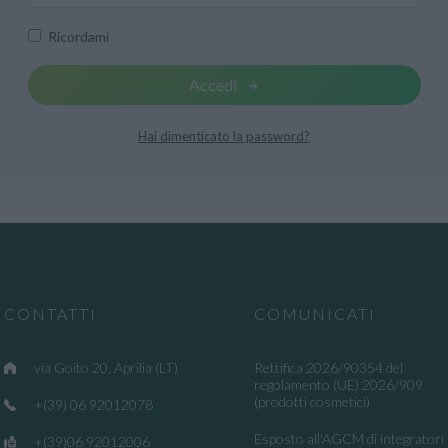
Ricordami
Accedi
Hai dimenticato la password?
CONTATTI
COMUNICATI
via Goito 20, Aprilia (LT)
Rettifica 2026/90354 del
regolamento (UE) 2026/909
(prodotti cosmetici)
+(39) 06 92012078
Esposto all'AGCM di integratori
+(39)06 92012006