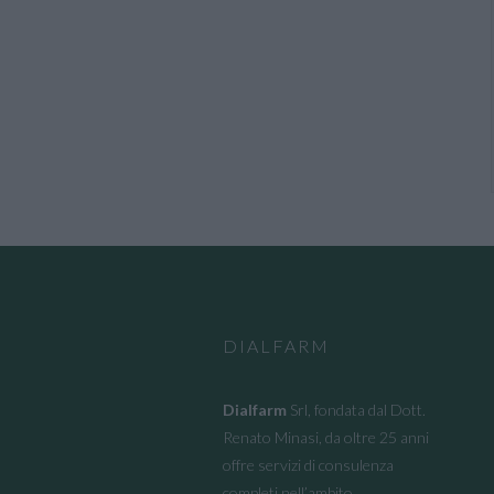
DIALFARM
Dialfarm
Srl, fondata dal Dott.
Renato Minasi, da oltre 25 anni
offre servizi di consulenza
completi nell’ambito