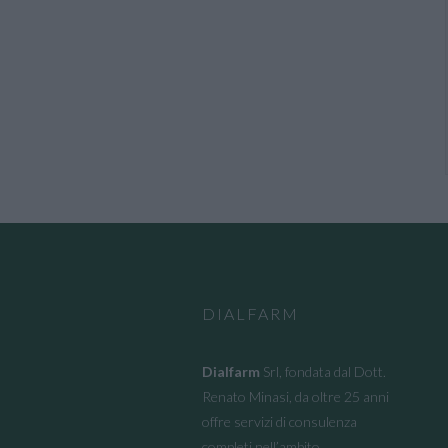
DIALFARM
Dialfarm
Srl, fondata dal Dott.
Renato Minasi, da oltre 25 anni
offre servizi di consulenza
completi nell’ambito