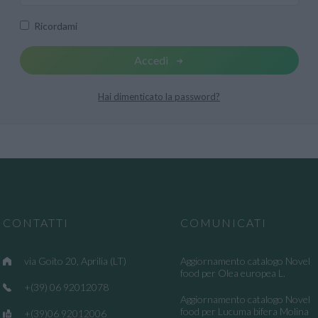
Ricordami
Accedi
Hai dimenticato la password?
CONTATTI
COMUNICATI
via Goito 20, Aprilia (LT)
Aggiornamento catalogo Novel
food per Olea europea L.
+(39) 06 92012078
Aggiornamento catalogo Novel
food per Lucuma bifera Molina
+(39)06 92012006