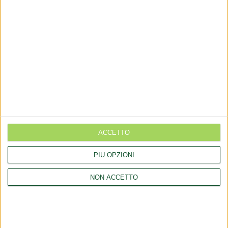
Aggiornamento catalogo Novel food per Avena sativa L.
Ritiro integratori per presenza elevata di piombo
Aggiornamento catalogo novel food per la Lippia origanoides
Kunth
Regolamento (UE) 2026/909 (impiego di alcune sostanze nei
prodotti cosmetici)
ACCETTO
LINK
PIÙ OPZIONI
Chi siamo
NON ACCETTO
Collaborazioni
Consulenza
Comunicati