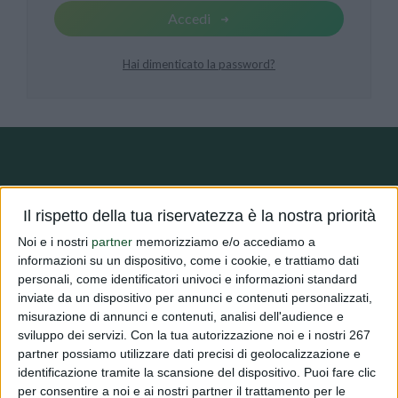
Accedi
Hai dimenticato la password?
DIALFARM
Il rispetto della tua riservatezza è la nostra priorità
Noi e i nostri
partner
memorizziamo e/o accediamo a
Dialfarm
Srl, fondata dal Dott. Renato Minasi, da oltre 25 anni
informazioni su un dispositivo, come i cookie, e trattiamo dati
personali, come identificatori univoci e informazioni standard
offre servizi di consulenza completi nell’ambito dell’assistenza
inviate da un dispositivo per annunci e contenuti personalizzati,
regolatoria per prodotti dietetici, integratori alimentari, prodotti
misurazione di annunci e contenuti, analisi dell'audience e
cosmetici e dispositivi medici.
sviluppo dei servizi.
Con la tua autorizzazione noi e i nostri 267
partner possiamo utilizzare dati precisi di geolocalizzazione e
identificazione tramite la scansione del dispositivo. Puoi fare clic
per consentire a noi e ai nostri partner il trattamento per le