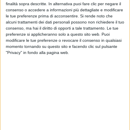
finalità sopra descritte. In alternativa puoi fare clic per negare il
CONTATTI
consenso o accedere a informazioni più dettagliate e modificare
le tue preferenze prima di acconsentire.
Si rende noto che
alcuni trattamenti dei dati personali possono non richiedere il tuo
via Goito 20, Aprilia (LT)
consenso, ma hai il diritto di opporti a tale trattamento. Le tue
+(39) 06 92012078
preferenze si applicheranno solo a questo sito web. Puoi
modificare le tue preferenze o revocare il consenso in qualsiasi
+(39)06 92012006
momento tornando su questo sito e facendo clic sul pulsante
"Privacy" in fondo alla pagina web.
dialfarm@dialfarm.it
Mappa e indicazioni
COMUNICATI
Rettifica 2026/90354 del regolamento (UE) 2026/909 (prodotti
cosmetici)
Esposto all'AGCM di integratori "Anticaduta capelli"