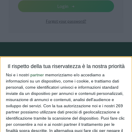
Login
Forgot your password?
Il rispetto della tua riservatezza è la nostra priorità
ABOUT DIALFARM
Noi e i nostri
partner
memorizziamo e/o accediamo a
informazioni su un dispositivo, come i cookie, e trattiamo dati
Dialfarm
Srl, founded by Dr. Renato Minasi, since 25 years
personali, come identificatori univoci e informazioni standard
offers a full service consultancy in the field of dietetic products,
inviate da un dispositivo per annunci e contenuti personalizzati,
misurazione di annunci e contenuti, analisi dell'audience e
food supplements, cosmetics and medical devices.
sviluppo dei servizi.
Con la tua autorizzazione noi e i nostri 269
partner possiamo utilizzare dati precisi di geolocalizzazione e
identificazione tramite la scansione del dispositivo. Puoi fare clic
per consentire a noi e ai nostri partner il trattamento per le
finalità sopra descritte. In alternativa puoi fare clic per negare il
CONTACTS