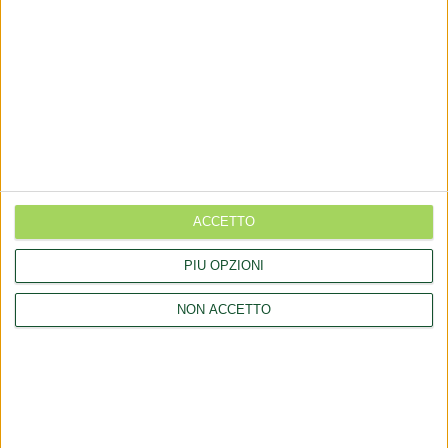
Esposto all'AGCM di integratori "Anticaduta capelli"
Aggiornamento catalogo Novel food per Avena sativa L.
Ritiro integratori per presenza elevata di piombo
LINK
ACCETTO
Company
PIÙ OPZIONI
Collaborations
NON ACCETTO
Consulting
Communicates
Contacts
Login