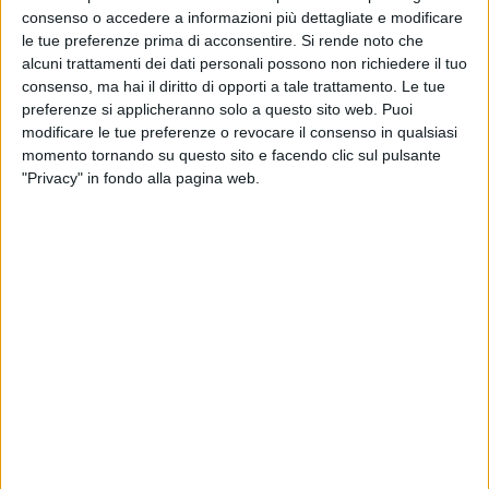
consenso o accedere a informazioni più dettagliate e modificare
le tue preferenze prima di acconsentire.
Si rende noto che
via Goito 20, Aprilia (LT)
alcuni trattamenti dei dati personali possono non richiedere il tuo
consenso, ma hai il diritto di opporti a tale trattamento. Le tue
+(39) 06 92012078
preferenze si applicheranno solo a questo sito web. Puoi
modificare le tue preferenze o revocare il consenso in qualsiasi
+(39)06 92012006
momento tornando su questo sito e facendo clic sul pulsante
dialfarm@dialfarm.it
"Privacy" in fondo alla pagina web.
Map and directions
COMMUNICATES
Aggiornamento catalogo Novel food per Olea europea L.
Aggiornamento catalogo Novel food per Lucuma bifera Molina
Rettifica 2026/90354 del regolamento (UE) 2026/909 (prodotti
cosmetici)